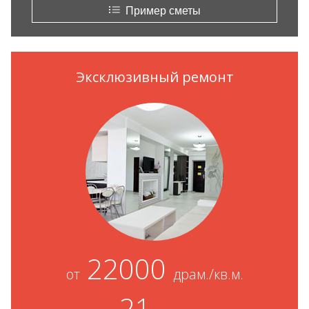
Пример сметы
Эксклюзивный ремонт
22000
от
драм./кв.м.
21