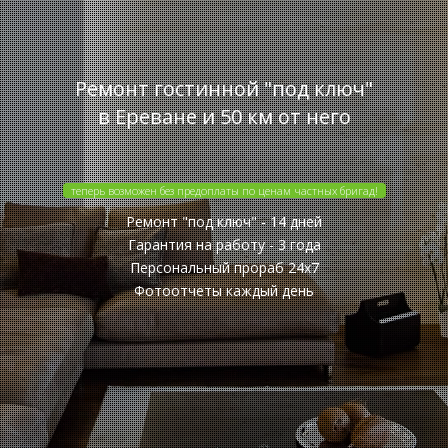
Ремонт гостинной "под ключ"
в Ереване и 50 км от него
теперь возможен без предоплаты по ценам частных бригад!
Ремонт "под ключ" - 14 дней
Гарантия на работу - 3 года
Персональный прораб 24x7
Фотоотчеты каждый день