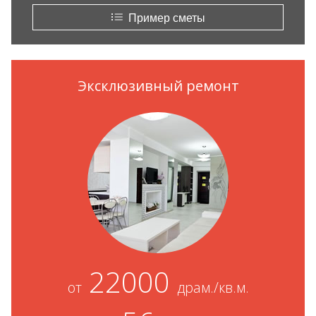
Пример сметы
Эксклюзивный ремонт
22000
от
драм./кв.м.